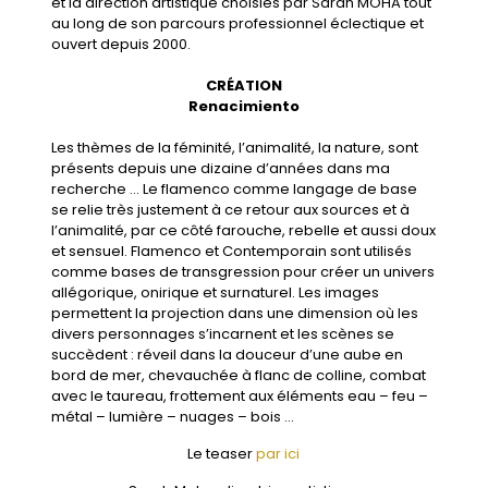
et la direction artistique choisies par Sarah MOHA tout
au long de son parcours professionnel éclectique et
ouvert depuis 2000.
CRÉATION
Renacimiento
Les thèmes de la féminité, l’animalité, la nature, sont
présents depuis une dizaine d’années dans ma
recherche … Le flamenco comme langage de base
se relie très justement à ce retour aux sources et à
l’animalité, par ce côté farouche, rebelle et aussi doux
et sensuel. Flamenco et Contemporain sont utilisés
comme bases de transgression pour créer un univers
allégorique, onirique et surnaturel. Les images
permettent la projection dans une dimension où les
divers personnages s’incarnent et les scènes se
succèdent : réveil dans la douceur d’une aube en
bord de mer, chevauchée à flanc de colline, combat
avec le taureau, frottement aux éléments eau – feu –
métal – lumière – nuages – bois …
Le teaser
par ici